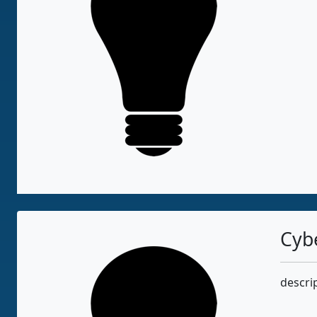
Cyb
descri