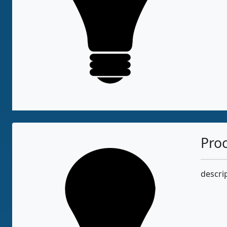
Pro
descri