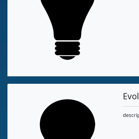
Evo
descri